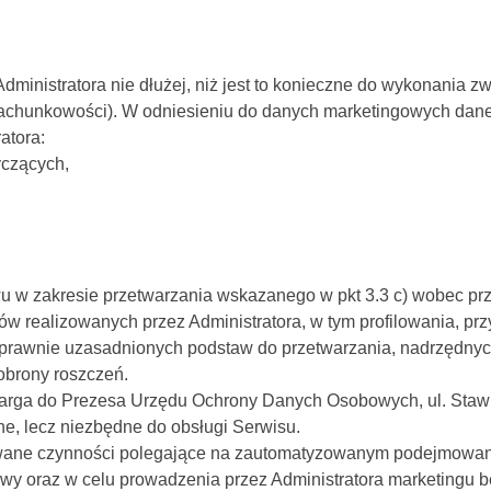
inistratora nie dłużej, niż jest to konieczne do wykonania z
achunkowości). W odniesieniu do danych marketingowych dane n
atora:
yczących,
wu w zakresie przetwarzania wskazanego w pkt 3.3 c) wobec p
w realizowanych przez Administratora, w tym profilowania, pr
prawnie uzasadnionych podstaw do przetwarzania, nadrzędnych
obrony roszczeń.
skarga do Prezesa Urzędu Ochrony Danych Osobowych, ul. Staw
e, lecz niezbędne do obsługi Serwisu.
ne czynności polegające na zautomatyzowanym podejmowaniu 
wy oraz w celu prowadzenia przez Administratora marketingu 