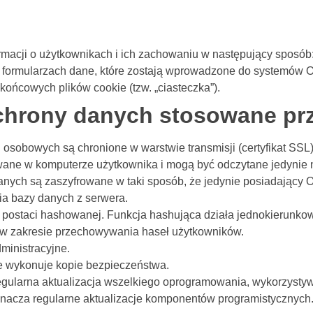
ormacji o użytkownikach i ich zachowaniu w następujący sposób
formularzach dane, które zostają wprowadzone do systemów O
ońcowych plików cookie (tzw. „ciasteczka”).
chrony danych stosowane prz
osobowych są chronione w warstwie transmisji (certyfikat SSL
owane w komputerze użytkownika i mogą być odczytane jedynie
h są zaszyfrowane w taki sposób, że jedynie posiadający Op
a bazy danych z serwera.
staci hashowanej. Funkcja hashująca działa jednokierunkowo 
 w zakresie przechowywania haseł użytkowników.
ministracyjne.
e wykonuje kopie bezpieczeństwa.
egularna aktualizacja wszelkiego oprogramowania, wykorzysty
nacza regularne aktualizacje komponentów programistycznych