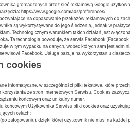
ytkownika gromadzonych przez sieć reklamową Google użytkown
arzędzia: https://www.google.com/ads/preferences/
e, pozwalające na dopasowanie przekazów reklamowych do zach
wnika są wykorzystywane do jego śledzenia, jednak w praktyc
lam. Technologicznym warunkiem takich działań jest włączona
booka. Ta technologia powoduje, że serwis Facebook (Facebook 
zuje w tym wypadku na danych, wobec których sam jest adminis
erwisowi Facebook. Usługa bazuje na wykorzystaniu ciastecz
ch cookies
ą dane informatyczne, w szczególności pliki tekstowe, które p
korzystania ze stron internetowych Serwisu. Cookies zazwyczaj
ządzeniu końcowym oraz unikalny numer.
 końcowym Użytkownika Serwisu pliki cookies oraz uzyskujący
ujących celach:
(po zalogowaniu), dzięki której użytkownik nie musi na każdej