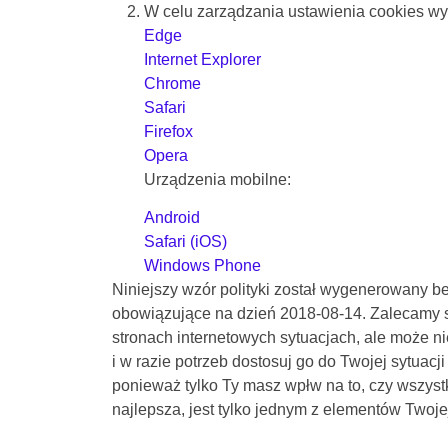
W celu zarządzania ustawienia cookies wybi
Edge
Internet Explorer
Chrome
Safari
Firefox
Opera
Urządzenia mobilne:
Android
Safari (iOS)
Windows Phone
Niniejszy wzór polityki został wygenerowany be
obowiązujące na dzień 2018-08-14. Zalecamy sp
stronach internetowych sytuacjach, ale może n
i w razie potrzeb dostosuj go do Twojej sytuac
ponieważ tylko Ty masz wpłw na to, czy wszyst
najlepsza, jest tylko jednym z elementów Twoj