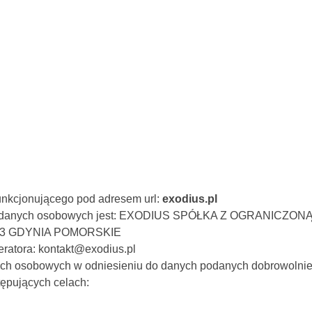
funkcjonującego pod adresem url:
exodius.pl
orem danych osobowych jest: EXODIUS SPÓŁKA Z OGRANICZ
83 GDYNIA POMORSKIE
eratora: kontakt@exodius.pl
nych osobowych w odniesieniu do danych podanych dobrowolnie
ępujących celach: