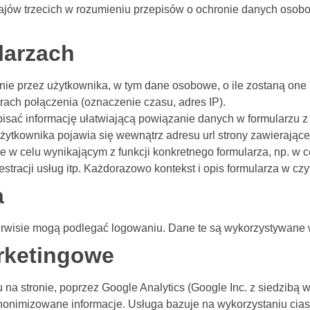
ów trzecich w rozumieniu przepisów o ochronie danych osobow
larzach
nie przez użytkownika, w tym dane osobowe, o ile zostaną one
ach połączenia (oznaczenie czasu, adres IP).
isać informację ułatwiającą powiązanie danych w formularzu 
żytkownika pojawia się wewnątrz adresu url strony zawierającej
 w celu wynikającym z funkcji konkretnego formularza, np. w c
tracji usług itp. Każdorazowo kontekst i opis formularza w czy
a
rwisie mogą podlegać logowaniu. Dane te są wykorzystywane 
arketingowe
u na stronie, poprzez Google Analytics (Google Inc. z siedzibą
anonimizowane informacje. Usługa bazuje na wykorzystaniu ci