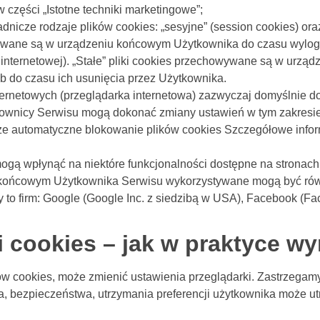
 części „Istotne techniki marketingowe”;
cze rodzaje plików cookies: „sesyjne” (session cookies) oraz „
ywane są w urządzeniu końcowym Użytkownika do czasu wylogow
internetowej). „Stałe” pliki cookies przechowywane są w urz
b do czasu ich usunięcia przez Użytkownika.
ternetowych (przeglądarka internetowa) zazwyczaj domyślnie 
wnicy Serwisu mogą dokonać zmiany ustawień w tym zakresie.
akże automatyczne blokowanie plików cookies Szczegółowe info
ogą wpłynąć na niektóre funkcjonalności dostępne na stronach
 końcowym Użytkownika Serwisu wykorzystywane mogą być rów
to firm: Google (Google Inc. z siedzibą w USA), Facebook (Face
i cookies – jak w praktyce wy
ów cookies, może zmienić ustawienia przeglądarki. Zastrzegamy
a, bezpieczeństwa, utrzymania preferencji użytkownika może u